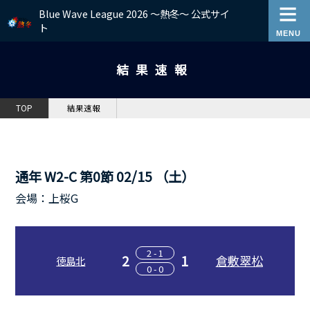
Blue Wave League 2026 ～熱冬～ 公式サイ
ト
結果速報
TOP
結果速報
通年 W2-C 第0節 02/15 （土）
会場：上桜G
2 - 1
2
1
倉敷翠松
徳島北
0 - 0