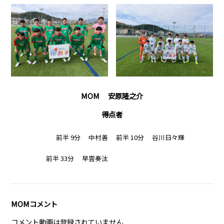
MOM 安原隆之介
得点者
前半 9分 中村善
前半 10分 谷川日々輝
前半 33分 早雲奏汰
MOMコメント
コメント動画は登録されていません