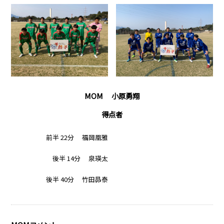
MOM 小原勇翔
得点者
前半 22分 福岡凰雅
後半 14分 泉瑛太
後半 40分 竹田昴泰