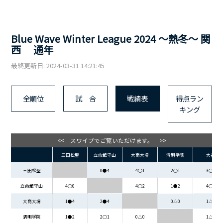
Blue Wave Winter League 2024 ～熱冬～ 関
西 通年
最終更新日: 2024-03-31 14:21:45
全順位
試 合
戦績表
得点ラン
キング
<< スワイプでご覧いただけます。 >>
三田松聖
立命館守山
大商大堺
清明学院
大谷
三田松聖
0●4
4○1
2○1
3○1
立命館守山
4○0
4○2
1●2
4○2
大商大堺
1●4
2●4
0△0
1△1
清明学院
1●2
2○1
0△0
1△1