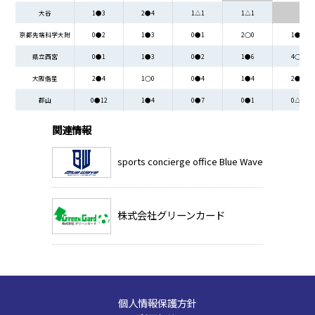
大谷
1●3
2●4
1△1
1△1
京都先端科学大附
0●2
1●3
0●1
2○0
1●3
県立西宮
0●1
1●3
0●2
1●6
4○3
大阪偕星
2●4
1○0
0●4
1●4
2●3
郡山
0●12
1●4
0●7
0●1
0△0
関連情報
sports concierge office Blue Wave
株式会社グリーンカード
個人情報保護方針